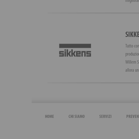
migliorar
SIKK
Tutto com
produzion
Willem Si
allora u
HOME
CHI SIAMO
SERVIZI
PREVEN