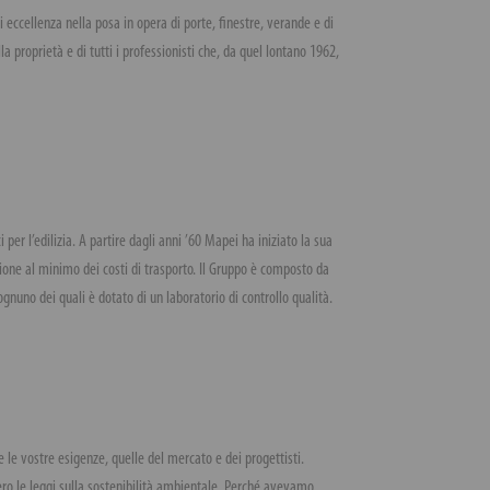
 eccellenza nella posa in opera di porte, finestre, verande e di
a proprietà e di tutti i professionisti che, da quel lontano 1962,
er l’edilizia. A partire dagli anni ’60 Mapei ha iniziato la sua
ione al minimo dei costi di trasporto. Il Gruppo è composto da
gnuno dei quali è dotato di un laboratorio di controllo qualità.
le vostre esigenze, quelle del mercato e dei progettisti.
ro le leggi sulla sostenibilità ambientale. Perché avevamo