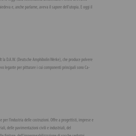
hiedeva e, anche parlarne, aveva il sapore dell’utopia. E oggi il
adt la D.A.W. (Deutsche Amphibolin Werke), che produce polvere
ovo legante per pitturare i cui componenti principali sono Ca-
 per l’industria delle costruzioni. Offre a progettisti, imprese e
ali, delle pavimentazioni civili e industriali, del