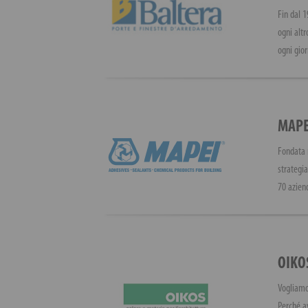
Fin dal 1
ogni altr
ogni gior
MAPE
Fondata n
strategia
70 aziend
OIKO
Vogliamo
Perché a