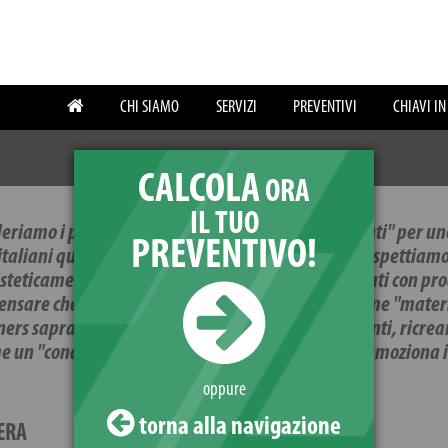
CHI SIAMO
SERVIZI
PREVENTIVI
CHIAVI I
CALCOLA
ORA
IL TUO
eriamo i prodotti e i materiali come "gli ingredienti" per un
PREVENTIVO!
taliani quando ci sediamo in un bel ristorante ci aspettiamo
 esteticamente ma soprattutto che siano stati cucinati con pr
pensare che i nostri partners sappiano fornirci ottime "mater
signers sapranno valorizzarli con sapienti accostamenti, ricre
e un "condimento speciale" con il quale un cuoco emoziona i s
oppure
torna alla navigazione
ERA