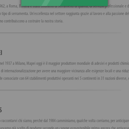
962, a Roma, Baltera è stato sinonimo di serramenti di qualità, di servizio professionale e di
o tipo di serramenta. Un'eccellenza nel settore raggiunta grazie al lavoro e alla passione dell
no contribuiscono a costruire la nostra storia.
I
el 1937 a Milano, Mapei oggi è il maggior produttore mondiale di adesivi e prodotti chimici p
 di internazionalizzazione per avere una maggiore vicinanza alle esigenze locali e una riduz
e consociate con 64 stabilimenti produttivi operanti nei 5 continenti in 31 nazioni diverse, o
S
 raccontarvi chi siamo, perché dal 1984 camminiamo, qualche volta corriamo, per anticipare 
vevamo già scelto di produrre secondo un canone ecosostenibile prima ancora che arrivasse