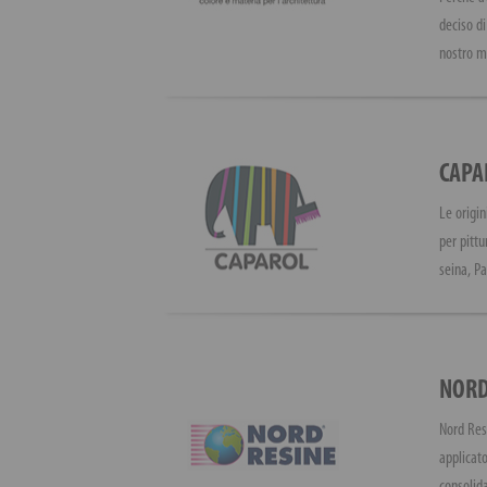
deciso di
nostro m
CAPA
Le origi
per pittu
seina, Pa
NORD
Nord Resi
applicato