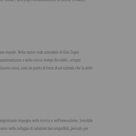
le finiture, dell'impermeabilizzazione di vasche serbatoi,
ione murale. Nella nuova sede aziendale di Osio Sopra
e automatizzata e nello stesso tempo flessibile, sempre
 lavoro coeso, sono un punto di forza di un'azienda che fa delle
lungimirante impegno nella ricerca e nell’innovazione. Sensibile
sorse nello sviluppo di soluzioni biocompatibili, pensate per