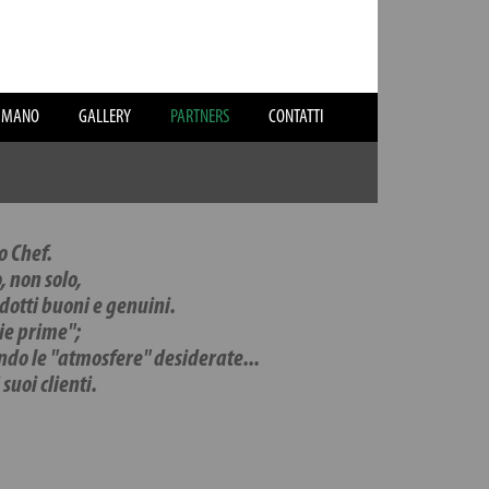
N MANO
GALLERY
PARTNERS
CONTATTI
o Chef.
, non solo,
odotti buoni e genuini.
ie prime";
ando le "atmosfere" desiderate...
uoi clienti.