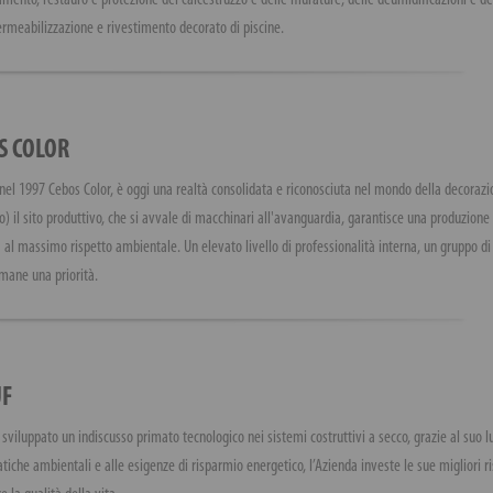
mento, restauro e protezione del calcestruzzo e delle murature, delle deumidificazioni e del
ermeabilizzazione e rivestimento decorato di piscine.
S COLOR
nel 1997 Cebos Color, è oggi una realtà consolidata e riconosciuta nel mondo della decoraz
) il sito produttivo, che si avvale di macchinari all'avanguardia, garantisce una produzion
 al massimo rispetto ambientale. Un elevato livello di professionalità interna, un gruppo di
umane una priorità.
F
sviluppato un indiscusso primato tecnologico nei sistemi costruttivi a secco, grazie al suo 
tiche ambientali e alle esigenze di risparmio energetico, l’Azienda investe le sue migliori ri