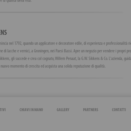
e la qualità della vita.
ENS
incia nel 1792, quando un applicatore e decoratore edile, di esperienza e professionalità ri
e di lacche e vernici, a Groningen, nei Paesi Bassi. Apre un negozio per vendere i propri prod
kkens, gli succede e crea col cognato, Willem Penaat, la G.W. Sikkens & Co. L'azienda, guida
n nuovo momento di crescita ed acquista una solida reputazione di qualità.
TIVI
CHIAVI IN MANO
GALLERY
PARTNERS
CONTATTI