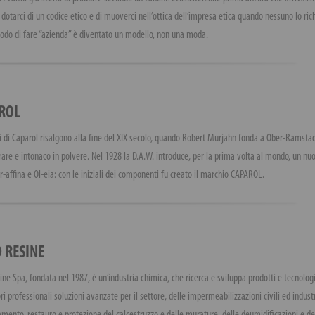
 dotarci di un codice etico e di muoverci nell’ottica dell’impresa etica quando nessuno lo ric
odo di fare “azienda” è diventato un modello, non una moda.
ROL
ni di Caparol risalgono alla fine del XIX secolo, quando Robert Murjahn fonda a Ober-Ramst
rare e intonaco in polvere. Nel 1928 la D.A.W. introduce, per la prima volta al mondo, un nu
r-affina e Ol-eia: con le iniziali dei componenti fu creato il marchio CAPAROL.
 RESINE
ne Spa, fondata nel 1987, è un’industria chimica, che ricerca e sviluppa prodotti e tecnologie
ri professionali soluzioni avanzate per il settore, delle impermeabilizzazioni civili ed industri