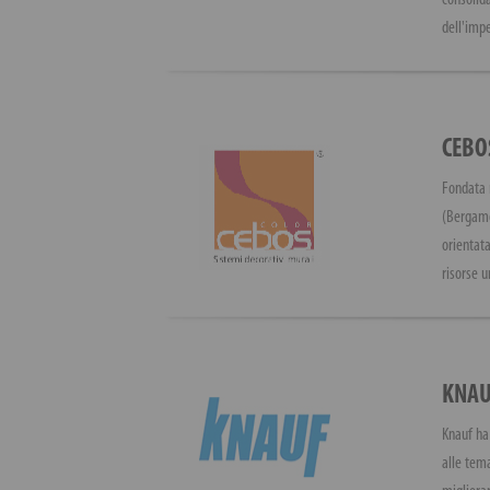
consolida
dell'imp
CEBO
Fondata 
(Bergamo
orientata
risorse 
KNAU
Knauf ha 
alle tema